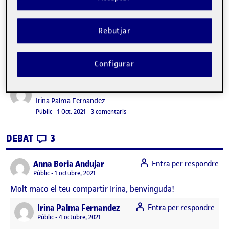
Rebutjar
Configurar
About me
Publicat per
Publicat per
Irina Palma Fernandez
Visibilitat:
Data de publicació
4 octubre, 2021 3:08 pm
a About me
Públic
-
1 Oct. 2021
-
3 comentaris
CONTRIBUTIONS
EL ABOUT ME
DEBAT
3
says:
Anna Boria Andujar
Entra per respondre
Visibilitat:
Públic
1 octubre, 2021
Molt maco el teu compartir Irina, benvinguda!
says:
Irina Palma Fernandez
Entra per respondre
Visibilitat:
Públic
4 octubre, 2021