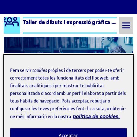
Logo Ágora
Taller de dibuix i expressió gràfica aula 2
Saltar al contingut
Semestre 20211 - Aula 2
Activitat no avaluable 1: Presentació del grup i l'assignatura
Fem servir
cookies
pròpies i de tercers per poder-te oferir
Activitat no avaluable 1:
correctament totes les funcionalitats del lloc web, amb
Presentació del grup i
finalitats analítiques i per mostrar-te publicitat
personalitzada d'acord amb un perfil elaborat a partir dels
l'assignatura
teus hàbits de navegació. Pots acceptar, rebutjar o
configurar les teves preferències fent clic a sota, o obtenir-
ne més informació en la nostra
política de cookies.
Acceptar