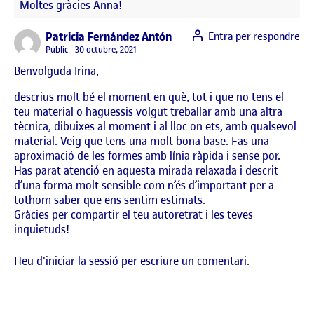
Moltes gràcies Anna!
says:
Patricia Fernández Antón
Entra per respondre
Visibilitat:
Públic
30 octubre, 2021
Benvolguda Irina,
descrius molt bé el moment en què, tot i que no tens el
teu material o haguessis volgut treballar amb una altra
tècnica, dibuixes al moment i al lloc on ets, amb qualsevol
material. Veig que tens una molt bona base. Fas una
aproximació de les formes amb línia ràpida i sense por.
Has parat atenció en aquesta mirada relaxada i descrit
d’una forma molt sensible com n’és d’important per a
tothom saber que ens sentim estimats.
Gràcies per compartir el teu autoretrat i les teves
inquietuds!
Heu d'
iniciar la sessió
per escriure un comentari.